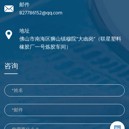
邮件
827786152@qq.com
地址
佛山市南海区狮山镇穆院“大凼岗”（联星塑料
橡胶厂一号炼胶车间）
咨询